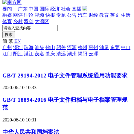
要闻
广东
中国
国际
经济
社会
直播
融媒
网评
理论
视频
快报
专题
公告
汽车
财经
教育
英文
生活
体育
乡村
双创
大湾区
搜索
简
繁
EN
广州
深圳
珠海
汕头
佛山
韶关
河源
梅州
惠州
汕尾
东莞
中山
江门
阳江
湛江
茂名
肇庆
清远
潮州
揭阳
云浮
GB/T 29194-2012 电子文件管理系统通用功能要求
2020-06-10 10:33
GB/T 18894-2016 电子文件归档与电子档案管理规
范
2020-06-10 10:31
中华人民共和国档案法