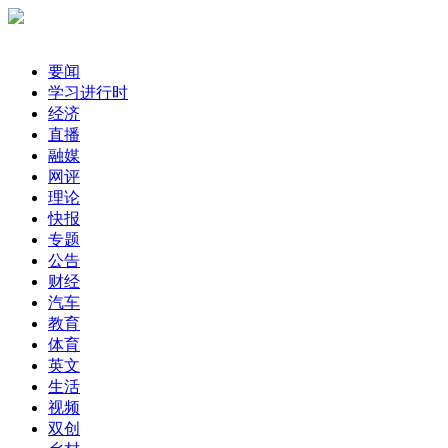
要闻
学习进行时
经济
直播
融媒
网评
理论
快报
专题
公告
财经
汽车
教育
体育
英文
生活
视频
双创