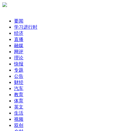
要闻
学习进行时
经济
直播
融媒
网评
理论
快报
专题
公告
财经
汽车
教育
体育
英文
生活
视频
双创