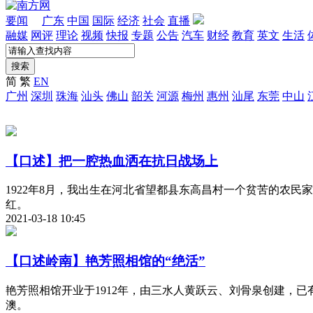
要闻
广东
中国
国际
经济
社会
直播
融媒
网评
理论
视频
快报
专题
公告
汽车
财经
教育
英文
生活
搜索
简
繁
EN
广州
深圳
珠海
汕头
佛山
韶关
河源
梅州
惠州
汕尾
东莞
中山
【口述】把一腔热血洒在抗日战场上
1922年8月，我出生在河北省望都县东高昌村一个贫苦的农民
红。
2021-03-18 10:45
【口述岭南】艳芳照相馆的“绝活”
艳芳照相馆开业于1912年，由三水人黄跃云、刘骨泉创建，
澳。