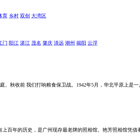
体育
乡村
双创
大湾区
江门
阳江
湛江
茂名
肇庆
清远
潮州
揭阳
云浮
家庭。秋收前 我们打响粮食保卫战。1942年5月，华北平原上
已有上百年的历史，是广州现存最老牌的照相馆。艳芳照相馆凭