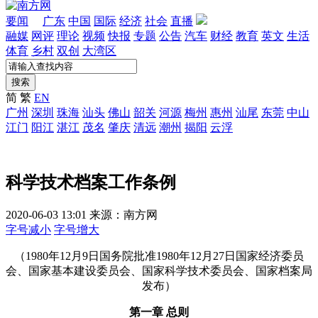
要闻
广东
中国
国际
经济
社会
直播
融媒
网评
理论
视频
快报
专题
公告
汽车
财经
教育
英文
生活
体育
乡村
双创
大湾区
搜索
简
繁
EN
广州
深圳
珠海
汕头
佛山
韶关
河源
梅州
惠州
汕尾
东莞
中山
江门
阳江
湛江
茂名
肇庆
清远
潮州
揭阳
云浮
科学技术档案工作条例
2020-06-03 13:01
来源：南方网
字号减小
字号增大
（1980年12月9日国务院批准1980年12月27日国家经济委员
会、国家基本建设委员会、国家科学技术委员会、国家档案局
发布）
第一章 总则