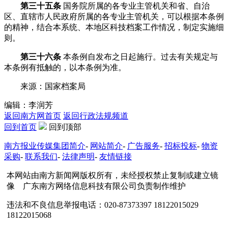
第三十五条
国务院所属的各专业主管机关和省、自治
区、直辖市人民政府所属的各专业主管机关，可以根据本条例
的精神，结合本系统、本地区科技档案工作情况，制定实施细
则。
第三十六条
本条例自发布之日起施行。过去有关规定与
本条例有抵触的，以本条例为准。
来源：国家档案局
编辑：李润芳
返回南方网首页
返回行政法规频道
回到首页
回到顶部
南方报业传媒集团简介
-
网站简介
-
广告服务
-
招标投标
-
物资
采购
-
联系我们
-
法律声明
-
友情链接
本网站由南方新闻网版权所有，未经授权禁止复制或建立镜
像 广东南方网络信息科技有限公司负责制作维护
违法和不良信息举报电话：020-87373397 18122015029
18122015068