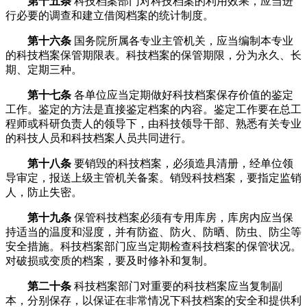
第十五条
科技档案部门对科技档案的利用效果，应当进
行必要的调查和建立借阅档案的统计制度。
第十六条
国务院所属各专业主管机关，应当编制本专业
的科技档案保管期限表。科技档案的保管期限，分为永久、长
期、定期三种。
第十七条
各单位应当定期做好科技档案保存价值的鉴定
工作。鉴定的方法是直接鉴定档案的内容。鉴定工作要在总工
程师或科研负责人的领导下，由科技领导干部、熟悉有关专业
的科技人员和科技档案人员共同进行。
第十八条
要销毁的科技档案，必须造具清册，经单位领
导审定，报送上级主管机关备案。销毁科技档案，要指定监销
人，防止失密。
第十九条
保管科技档案必须有专用库房，库房内应当保
持适当的温度和湿度，并有防盗、防火、防晒、防虫、防尘等
安全措施。科技档案部门应当定期检查科技档案的保管状况。
对破损或变质的档案，要及时修补和复制。
第二十条
科技档案部门对重要的科技档案应当复制副
本，分别保存，以保证在非常情况下科技档案的安全和提供利