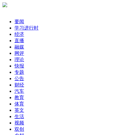
要闻
学习进行时
经济
直播
融媒
网评
理论
快报
专题
公告
财经
汽车
教育
体育
英文
生活
视频
双创